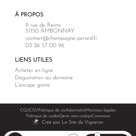
À PROPOS
9 rue de Reims
51150 AMBONNAY
contact@champagne-perard.fr
03 26 57 00 96
LIENS UTILES
Acheter en ligne
Dégustation au domaine
L'escape game
CGU
CGV
Politique de confidentialité
Mentions légales
Politique de cookie
Gérer mes cookies
Connexion
Créé par Le Site du Vigneron
0