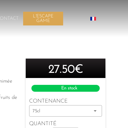
L'ESCAPE
ONTACT
GAME
27.50€
animée
En stock
ruits de
CONTENANCE
%
75cl
QUANTITÉ