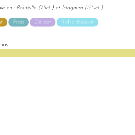
le en : Bouteille (75cL) et Magnum (150cL)
nt
Frais
Délicat
Rafraichissant
nay