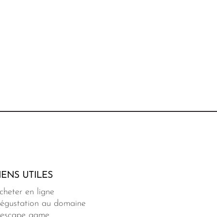
IENS UTILES
cheter en ligne
égustation au domaine
'escape game