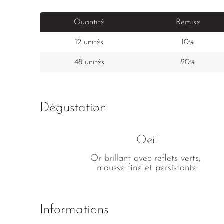
Quantité
Remise
12 unités
10%
48 unités
20%
Dégustation
Oeil
Or brillant avec reflets verts, 
mousse fine et persistante
Informations