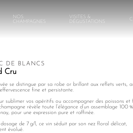
NOS
VISITES &
C
CHAMPAGNES
DÉGUSTATIONS
C DE BLANCS
d Cru
vée se distingue par sa robe or brillant aux reflets verts, 
effervescence fine et persistante.
ur sublimer vos apéritifs ou accompagner des poissons et f
champagne révèle toute l’élégance d’un assemblage 100 
ay, pour une expression pure et raffinée.
dosage de 7 g/l, ce vin séduit par son nez floral délicat,
ent évolué.