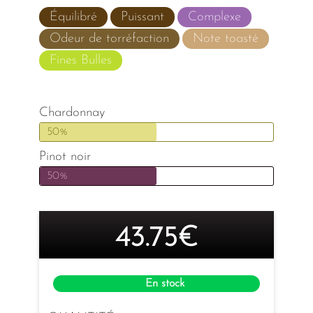
Équilibré
Puissant
Complexe
Odeur de torréfaction
Note toasté
Fines Bulles
Chardonnay
50%
Pinot noir
50%
43.75€
En stock