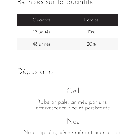
Remises sur la quantité
Quantité
Remise
Pr
12 unités
10%
48 unités
20%
Dégustation
Oeil
Robe or pâle, animée par une 
effervescence fine et persistante
Nez
Notes épicées, pêche mûre et nuances de 