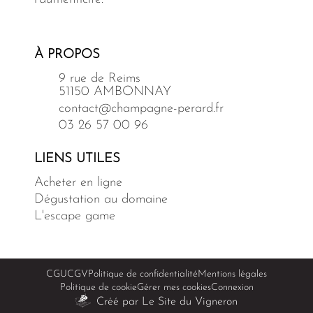
À PROPOS
9 rue de Reims
51150 AMBONNAY
contact@champagne-perard.fr
03 26 57 00 96
LIENS UTILES
Acheter en ligne
Dégustation au domaine
L'escape game
CGU
CGV
Politique de confidentialité
Mentions légales
Politique de cookie
Gérer mes cookies
Connexion
Créé par Le Site du Vigneron