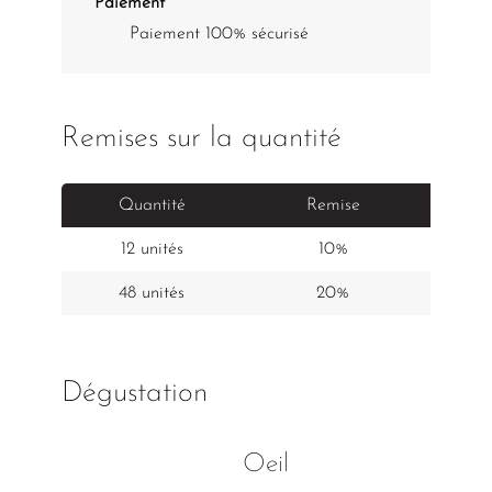
Paiement
Paiement 100% sécurisé
Remises sur la quantité
Quantité
Remise
Pr
12 unités
10%
48 unités
20%
Dégustation
Oeil